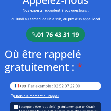
Nos experts répondent à vos questions :
du lundi au samedi de 8h à 19h
, au prix d’un appel local
01 76 43 31 19
Où être rappelé
gratuitement :
*
Votre numéro de téléphone (10 chiffres, format français)
+33
Choisir le moment du rappel
J'accepte d'être rappelé(e) gratuitement par un Coach